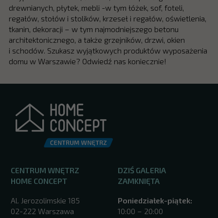
drewnianych, płytek, mebli -w tym łóżek, sof, foteli,
regałów, stołów i stolików, krzeseł i regałów, oświetlenia,
tkanin, dekoracji – w tym najmodniejszego betonu
architektonicznego, a także grzejników, drzwi, okien
i schodów. Szukasz wyjątkowych produktów wyposażenia
domu w Warszawie? Odwiedź nas koniecznie!
CENTRUM WNĘTRZ
DZIŚ GALERIA
HOME CONCEPT
ZAMKNIĘTA
Al. Jerozolimskie 185
Poniedziałek-piątek:
02-222 Warszawa
10:00 – 20:00