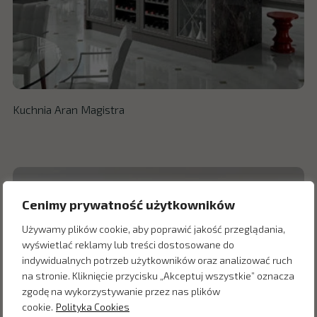
Kuchnia Aran Magistra
Cenimy prywatność użytkowników
Używamy plików cookie, aby poprawić jakość przeglądania,
wyświetlać reklamy lub treści dostosowane do
indywidualnych potrzeb użytkowników oraz analizować ruch
na stronie. Kliknięcie przycisku „Akceptuj wszystkie” oznacza
zgodę na wykorzystywanie przez nas plików
cookie.
Polityka Cookies