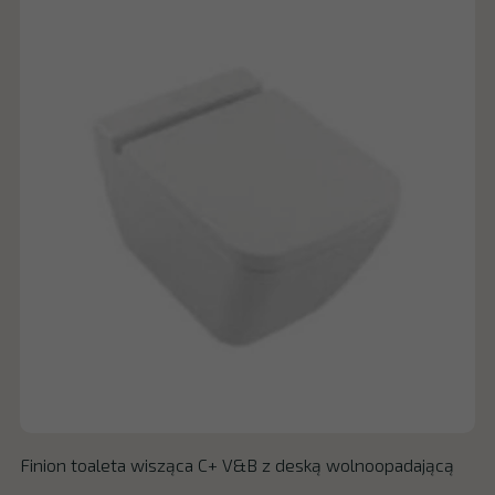
Finion toaleta wisząca C+ V&B z deską wolnoopadającą