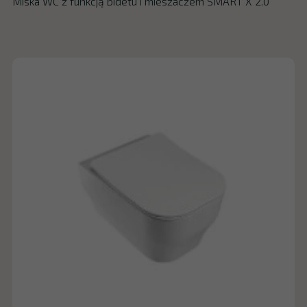
Miska WC z funkcją bidetu i mieszaczem SMART X 2.0