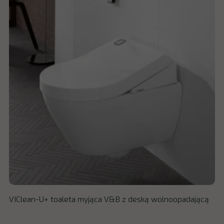
VIClean-U+ toaleta myjąca V&B z deską wolnoopadającą