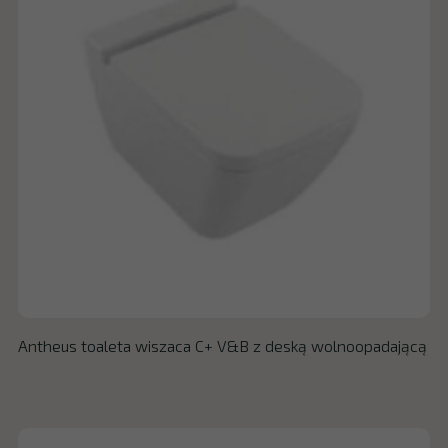
Antheus toaleta wiszaca C+ V&B z deską wolnoopadającą