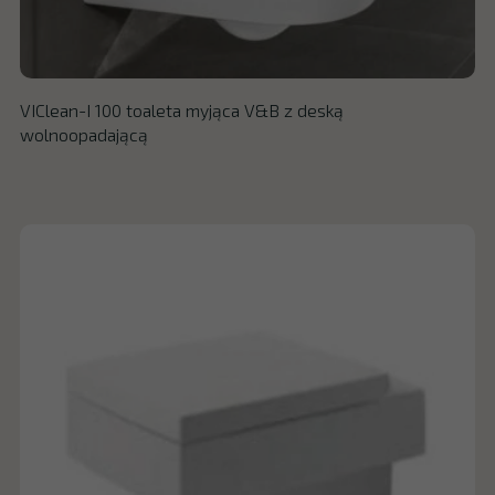
VIClean-I 100 toaleta myjąca V&B z deską
wolnoopadającą