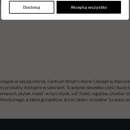
Dostosuj
Akceptuj wszystko
 ceramiczna Showall W13
tępne w naszej ofercie. Centrum Wnętrz Home Concept w Warszawie
y produkty dostępne w salonach. To jedynie niewielka część dużej 
nianych, płytek, mebli -w tym łóżek, sof, foteli, regałów, stołów i st
tektonicznego, a także grzejników, drzwi, okien i schodów. Szuka