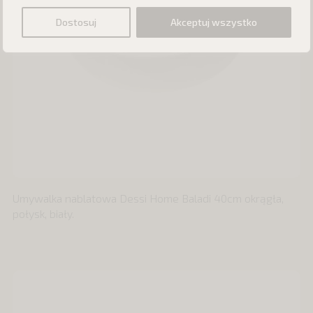
Dostosuj
Akceptuj wszystko
Umywalka nablatowa Dessi Home Baladi 40cm okrągła,
połysk, biały.