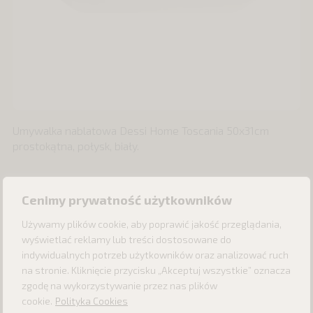
Umywalka nablatowa Dessi Home Toscania 50x31cm
prostokątna, połysk, biały.
Cenimy prywatność użytkowników
Używamy plików cookie, aby poprawić jakość przeglądania,
wyświetlać reklamy lub treści dostosowane do
indywidualnych potrzeb użytkowników oraz analizować ruch
na stronie. Kliknięcie przycisku „Akceptuj wszystkie” oznacza
zgodę na wykorzystywanie przez nas plików
cookie.
Polityka Cookies