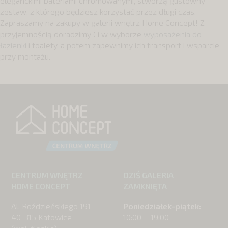
eleganckimi bateriami chromowanymi, stworzą gustowny
zestaw, z którego będziesz korzystać przez długi czas.
Zapraszamy na zakupy w galerii wnętrz Home Concept! Z
przyjemnością doradzimy Ci w wyborze
wyposażenia do
łazienki
i toalety, a potem zapewnimy ich transport i wsparcie
przy montażu.
CENTRUM WNĘTRZ
DZIŚ GALERIA
HOME CONCEPT
ZAMKNIĘTA
Al. Roździeńskiego 191
Poniedziałek-piątek:
40-315 Katowice
10:00 – 19:00