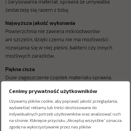
i zarysowania materiał, sprawia że umywalka
zestarzeję się razem z tobą.
Najwyższa jakość wykonania
Powierzchnia nie zawiera mikrootworów
ani szczelin, dzięki czemu nie ma możliwości
rozwijania się w niej pleśni, bakterii czy innych
możliwych zarazków.
Piękna cisza
Duże zagęszczenie cząstek materiału sprawia,
że hałas odbijanej wody jest mniejszy.
Cenimy prywatność użytkowników
Produkty ekspozycyjne mogą posiadać drobne
Używamy plików cookie, aby poprawić jakość przeglądania,
rysy, uszkodzenia mechaniczne. Brak
wyświetlać reklamy lub treści dostosowane do
indywidualnych potrzeb użytkowników oraz analizować ruch
oryginalnego opakowania. Przed zakupem
na stronie. Kliknięcie przycisku „Akceptuj wszystkie” oznacza
skontaktuj się z handlowcem w celu uzyskania
zgodę na wykorzystywanie przez nas plików