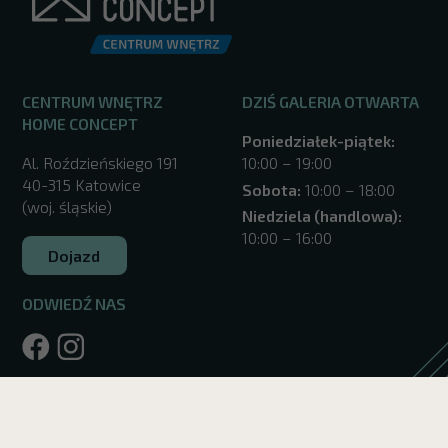
CENTRUM WNĘTRZ
DZIŚ GALERIA OTWARTA
HOME CONCEPT
Poniedziałek-piątek:
Al. Roździeńskiego 191
10:00 – 19:00
40-315 Katowice
Sobota:
10:00 – 18:00
(woj. śląskie)
Niedziela (handlowa):
10:00 – 16:00
Dojazd
ODWIEDŹ NAS
/katowice/
Web development
LUMENO