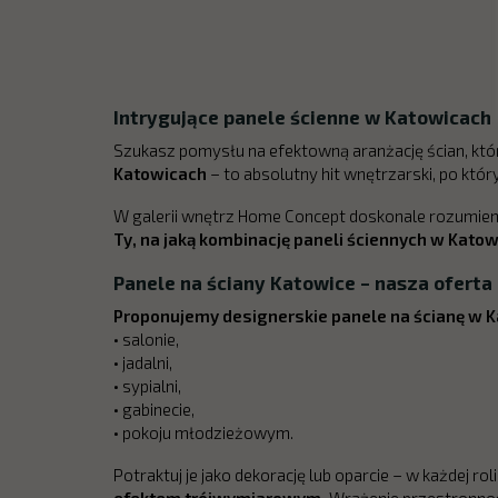
Intrygujące panele ścienne w Katowicach
Szukasz pomysłu na efektowną aranżację ścian, któr
Katowicach
– to absolutny hit wnętrzarski, po który 
W galerii wnętrz Home Concept doskonale rozumiemy
Ty, na jaką kombinację paneli ściennych w Katow
Panele na ściany Katowice – nasza oferta
Proponujemy designerskie panele na ścianę w 
• salonie,
• jadalni,
• sypialni,
• gabinecie,
• pokoju młodzieżowym.
Potraktuj je jako dekorację lub oparcie – w każdej ro
efektem trójwymiarowym.
Wrażenie przestronnośc