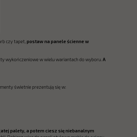
rb czy tapet,
postaw na panele ścienne w
ukty wykończeniowe w wielu wariantach do wyboru.
A
menty świetnie prezentują się w:
gatej palety, a potem ciesz się niebanalnym
li. Dobierz więc do paneli stylowe
meble do salonu