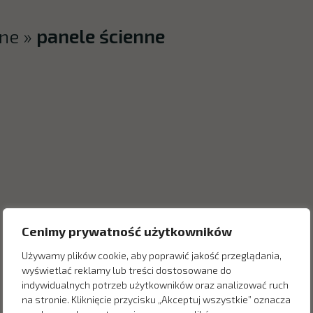
nne
»
panele ścienne
Cenimy prywatność użytkowników
Używamy plików cookie, aby poprawić jakość przeglądania,
wyświetlać reklamy lub treści dostosowane do
indywidualnych potrzeb użytkowników oraz analizować ruch
na stronie. Kliknięcie przycisku „Akceptuj wszystkie” oznacza