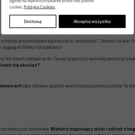
zgodę na wykorzystywanie przez nas plików
cookie.
Polityka Cookies
Dostosuj
Akceptuj wszystko
a będzie prezentowała się inaczej niż wszystkie? Zamiast szukać fa
sięgają architekci i projektanci!
 ten trend i oddajemy do Twojej dyspozycji wysokiej jakości prod
icach się skusisz?
Katowicach
jako ciekawy sposób wykończenia pomieszczenia. Te ele
li sprawdzą się doskonale.
Wybierz inspirujący wzór i odcień z bo
i jest potęgowane przed dobrze dobrane oświetlenie i rozstaw meb