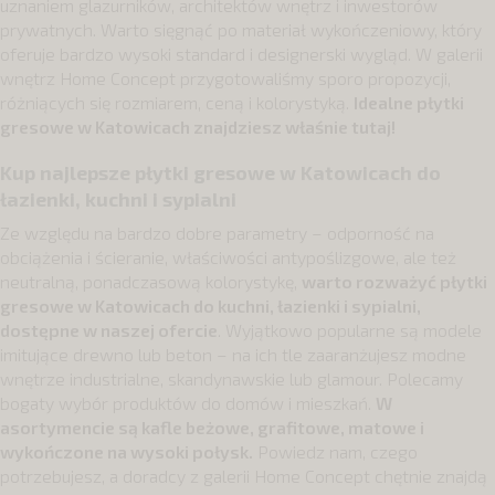
uznaniem glazurników, architektów wnętrz i inwestorów
prywatnych. Warto sięgnąć po materiał wykończeniowy, który
oferuje bardzo wysoki standard i designerski wygląd. W galerii
wnętrz Home Concept przygotowaliśmy sporo propozycji,
różniących się rozmiarem, ceną i kolorystyką.
Idealne płytki
gresowe w Katowicach znajdziesz właśnie tutaj!
Kup najlepsze płytki gresowe w Katowicach do
łazienki, kuchni i sypialni
Ze względu na bardzo dobre parametry – odporność na
obciążenia i ścieranie, właściwości antypoślizgowe, ale też
neutralną, ponadczasową kolorystykę,
warto rozważyć płytki
gresowe w Katowicach do kuchni, łazienki i sypialni,
dostępne w naszej ofercie
. Wyjątkowo popularne są modele
imitujące drewno lub beton – na ich tle zaaranżujesz modne
wnętrze industrialne, skandynawskie lub glamour. Polecamy
bogaty wybór produktów do domów i mieszkań.
W
asortymencie są kafle beżowe, grafitowe, matowe i
wykończone na wysoki połysk.
Powiedz nam, czego
potrzebujesz, a doradcy z galerii Home Concept chętnie znajdą