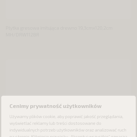
Płytka gresowa imitująca drewno 19,3cmx120,2cm
MH/DRW112BR
Cenimy prywatność użytkowników
Używamy plików cookie, aby poprawić jakość przeglądania,
wyświetlać reklamy lub treści dostosowane do
indywidualnych potrzeb użytkowników oraz analizować ruch
na stronie. Kliknięcie przycisku „Akceptuj wszystkie” oznacza