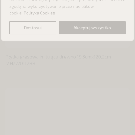
zgodę na wykorzystywanie przez nas plików
cookie.
Polityka Cookies
Dostosuj
Akceptuj wszystko
Płytka gresowa imitująca drewno 19,3cmx120,2cm
MH/WO112BR