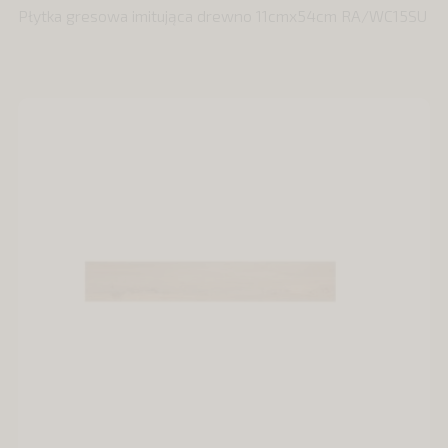
Płytka gresowa imitująca drewno 11cmx54cm RA/WC15SU