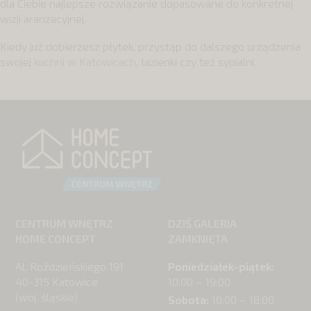
dla Ciebie najlepsze rozwiązanie dopasowane do konkretnej
wizji aranżacyjnej.
Kiedy już dobierzesz płytek, przystąp do dalszego urządzenia
swojej
kuchni w Katowicach
, łazienki czy też sypialni.
CENTRUM WNĘTRZ
DZIŚ GALERIA
HOME CONCEPT
ZAMKNIĘTA
Al. Roździeńskiego 191
Poniedziałek-piątek:
40-315 Katowice
10:00 – 19:00
(woj. śląskie)
Sobota:
10:00 – 18:00