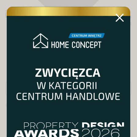
MENU
Katowice
Al. Roździeńskiego 191
Produkty
Kategoria / Salon / Marki
Płytki
»
płytki gresowe