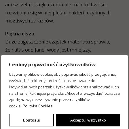
ani szczelin, dzięki czemu nie ma możliwości
rozwijania się w niej pleśni, bakterii czy innych
możliwych zarazków.
Piękna cisza
Duże zagęszczenie cząstek materiału sprawia,
że hałas odbijanej wody jest mniejszy.
Cenimy prywatność użytkowników
Używamy plików cookie, aby poprawić jakość przeglądania,
Zapytaj o cenę w salonie:
wyświetlać reklamy lub treści dostosowane do
indywidualnych potrzeb użytkowników oraz analizować ruch
na stronie. Kliknięcie przycisku „Akceptuj wszystkie” oznacza
zgodę na wykorzystywanie przez nas plików
cookie.
Polityka Cookies
Dostosuj
Akceptuj wszystko