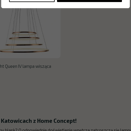
ht Queen IV lampa wisząca
 Katowicach z Home Concept!
ny blask? O odpowiednie doświetlenie wnętrza zatroszczą się lamp