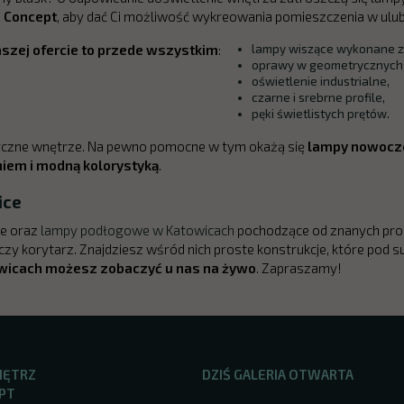
e Concept
, aby dać Ci możliwość wykreowania pomieszczenia w ulub
szej ofercie to przede wszystkim
:
lampy wiszące wykonane z 
oprawy w geometrycznych
oświetlenie industrialne,
czarne i srebrne profile,
pęki świetlistych prętów.
tyczne wnętrze. Na pewno pomocne w tym okażą się
lampy nowocze
iem i modną kolorystyką
.
ice
e oraz
lampy podłogowe w Katowicach
pochodzące od znanych pro
 czy korytarz. Znajdziesz wśród nich proste konstrukcje, które pod s
wicach możesz zobaczyć u nas na żywo
. Zapraszamy!
NĘTRZ
DZIŚ GALERIA OTWARTA
PT