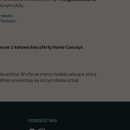
ionym stylu.
miedzi,
 formach,
sne z katowickiej oferty Home Concept
ducentów. W ofercie mamy modele wiszące, które
ufitem prezentują się niczym dzieła sztuki
ODWIEDŹ NAS