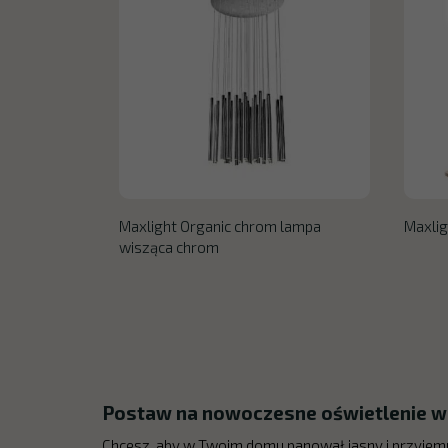
Maxlight Organic chrom lampa
Maxlig
wisząca chrom
Postaw na nowoczesne oświetlenie w
Chcesz, aby w Twoim domu panował jasny i przyjem