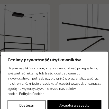
Cenimy prywatność użytkowników
Używamy plików cookie, aby poprawić jakość przeglądania,
ht Geometric lampa wisząca
Creation lampa wisząca
wyświetlać reklamy lub treści dostosowane do
a
indywidualnych potrzeb użytkowników oraz analizować ruch
na stronie. Kliknięcie przycisku „Akceptuj wszystkie” oznacza
zgodę na wykorzystywanie przez nas plików
cookie.
Polityka Cookies
Dostosuj
Akceptuj wszystko