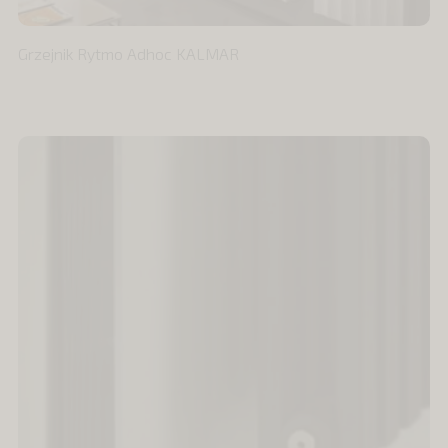
Grzejnik Rytmo Adhoc KALMAR