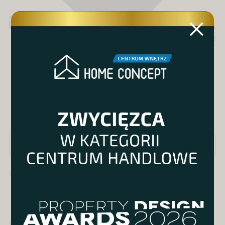
MENU
Katowice
Al. Roździeńskiego 191
Produkty
Kategoria / Salon / Marki
Grzejniki
»
grzejnik dekoracyjny