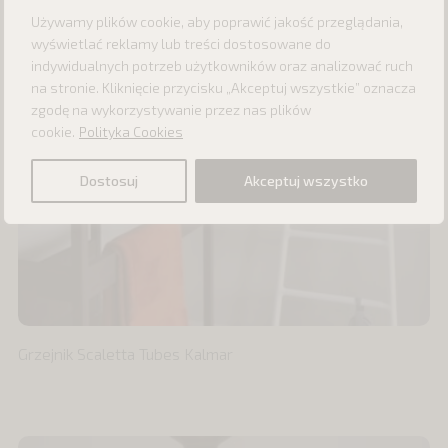
Używamy plików cookie, aby poprawić jakość przeglądania,
wyświetlać reklamy lub treści dostosowane do
indywidualnych potrzeb użytkowników oraz analizować ruch
na stronie. Kliknięcie przycisku „Akceptuj wszystkie” oznacza
zgodę na wykorzystywanie przez nas plików
cookie.
Polityka Cookies
Dostosuj
Akceptuj wszystko
Grzejnik Scaletta Tubes Kalmar