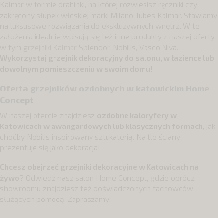
Kalmar w formie drabinki, na której rozwiesisz ręczniki czy
zakręcony słupek włoskiej marki Milano Tubes Kalmar. Stawiamy
na luksusowe rozwiązania do ekskluzywnych wnętrz. W te
założenia idealnie wpisują się też inne produkty z naszej oferty,
w tym
grzejniki Kalmar
Splendor, Nobilis, Vasco Niva.
Wykorzystaj grzejnik dekoracyjny do salonu, w łazience lub
dowolnym pomieszczeniu w swoim domu
!
Oferta grzejników ozdobnych w katowickim Home
Concept
W naszej ofercie znajdziesz
ozdobne kaloryfery w
Katowicach w awangardowych lub klasycznych formach
, jak
choćby Nobilis inspirowany sztukaterią. Na tle ściany
prezentuje się jako dekoracja!
Chcesz obejrzeć grzejniki dekoracyjne w Katowicach na
żywo
? Odwiedź nasz salon Home Concept, gdzie oprócz
showroomu znajdziesz też doświadczonych fachowców
służących pomocą. Zapraszamy!