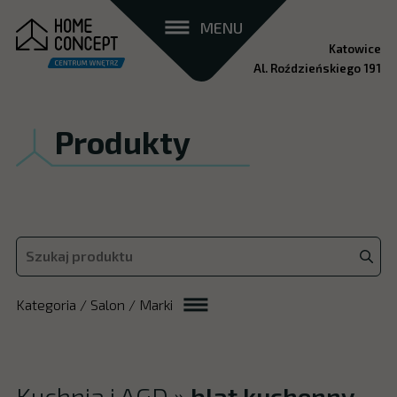
MENU
Katowice
Al. Roździeńskiego 191
Produkty
Kategoria / Salon / Marki
Kuchnia i AGD
»
blat kuchenny