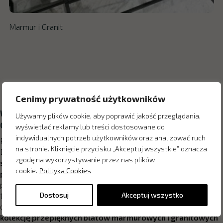
Marmur i Granit
Cenimy prywatność użytkowników
Wysokiej klasy blaty robocze w salonie Home
Używamy plików cookie, aby poprawić jakość przeglądania,
Concept w Katowicach
wyświetlać reklamy lub treści dostosowane do
indywidualnych potrzeb użytkowników oraz analizować ruch
Praca w kuchni musi przebiegać w estetycznym otoczeniu.
na stronie. Kliknięcie przycisku „Akceptuj wszystkie” oznacza
Dlatego proponujemy Ci
solidne blaty kuchenne, które
zgodę na wykorzystywanie przez nas plików
sprawią, że przygotowywanie posiłków stanie się jeszcze
cookie.
Polityka Cookies
przyjemniejsze
! W Home Concept projektujemy
pomieszczenia w taki sposób, aby odpowiadały współczesnym
Dostosuj
Akceptuj wszystko
trendom, a przede wszystkim podobały się Tobie i pozostałym
domownikom.
Dlatego z przyjemnością prezentujemy Ci
kolekcję przepięknych blatów marmurowych i granitowych