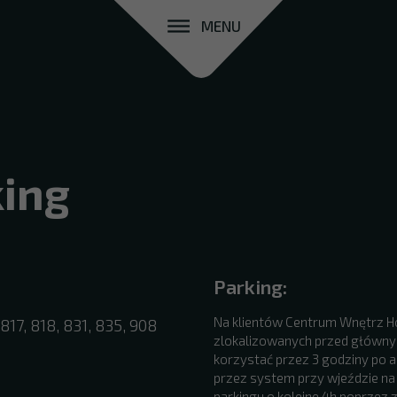
MENU
king
Parking:
Na klientów Centrum Wnętrz H
 817, 818, 831, 835, 908
zlokalizowanych przed główny
korzystać przez 3 godziny po
przez system przy wjeździe na 
parkingu o kolejne 4h poprzez