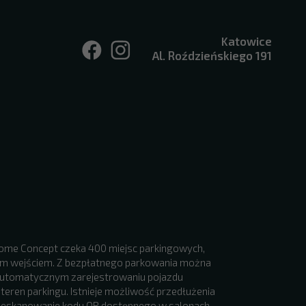
Katowice
Al. Roździeńskiego 191
ome Concept czeka 400 miejsc parkingowych,
m wejściem. Z bezpłatnego parkowania można
 automatycznym zarejestrowaniu pojazdu
teren parkingu. Istnieje możliwość przedłużenia
 zeskanowanie kodu QR dostępnego w salonach