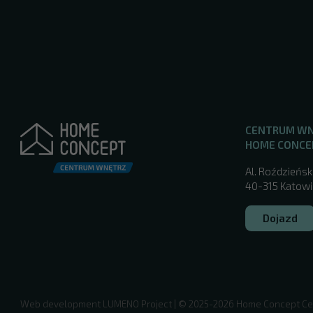
CENTRUM W
HOME CONCE
Al. Roździeńsk
40-315 Katowic
Dojazd
/katowice/
Web development
LUMENO Project
| © 2025-2026 Home Concept Ce