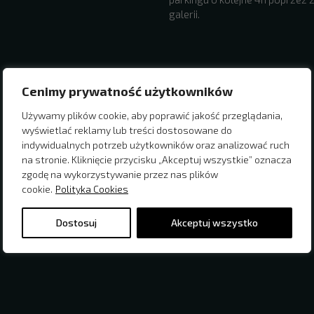
galerii.
Cenimy prywatność użytkowników
Używamy plików cookie, aby poprawić jakość przeglądania,
wyświetlać reklamy lub treści dostosowane do
indywidualnych potrzeb użytkowników oraz analizować ruch
na stronie. Kliknięcie przycisku „Akceptuj wszystkie” oznacza
zgodę na wykorzystywanie przez nas plików
cookie.
Polityka Cookies
Dostosuj
Akceptuj wszystko