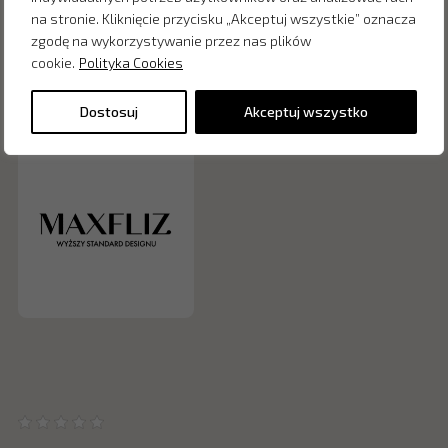
handlowej w rozumieniu Kodeksu Cywilnego.
na stronie. Kliknięcie przycisku „Akceptuj wszystkie” oznacza
zgodę na wykorzystywanie przez nas plików
cookie.
Polityka Cookies
Zapytaj o cenę w salonie:
Dostosuj
Akceptuj wszystko