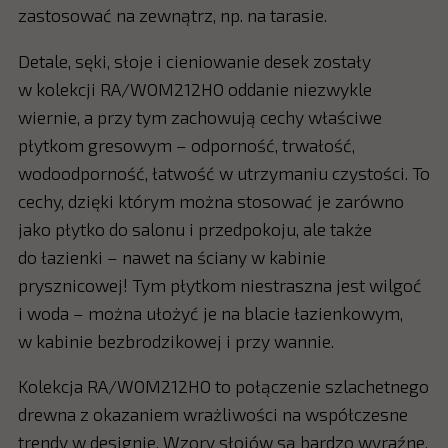
zastosować na zewnątrz, np. na tarasie.
Detale, sęki, słoje i cieniowanie desek zostały
w kolekcji RA/WOM212HO oddanie niezwykle
wiernie, a przy tym zachowują cechy właściwe
płytkom gresowym – odporność, trwałość,
wodoodporność, łatwość w utrzymaniu czystości. To
cechy, dzięki którym można stosować je zarówno
jako płytko do salonu i przedpokoju, ale także
do łazienki – nawet na ściany w kabinie
prysznicowej! Tym płytkom niestraszna jest wilgoć
i woda – można ułożyć je na blacie łazienkowym,
w kabinie bezbrodzikowej i przy wannie.
Kolekcja RA/WOM212HO to połączenie szlachetnego
drewna z okazaniem wrażliwości na współczesne
trendy w designie. Wzory słojów są bardzo wyraźne,