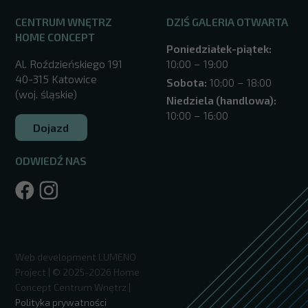
CENTRUM WNĘTRZ
DZIŚ GALERIA OTWARTA
HOME CONCEPT
Poniedziałek-piątek:
Al. Roździeńskiego 191
10:00 – 19:00
40-315 Katowice
Sobota:
10:00 – 18:00
(woj. śląskie)
Niedziela (handlowa):
10:00 – 16:00
Dojazd
ODWIEDŹ NAS
/katowice/
Web development
LUMENO
Project
| © 2025-2026 Home
Concept Centrum Wnętrz |
Polityka prywatności