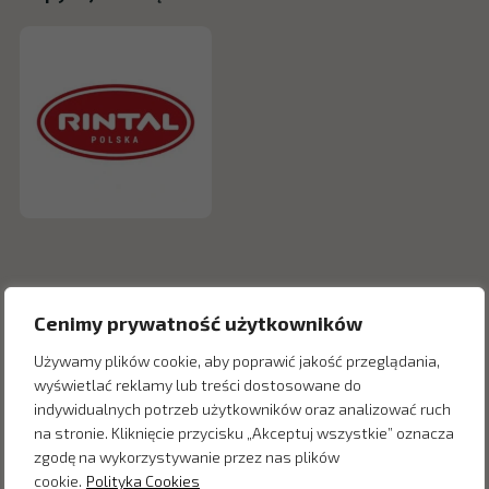
Cenimy prywatność użytkowników
Używamy plików cookie, aby poprawić jakość przeglądania,
wyświetlać reklamy lub treści dostosowane do
indywidualnych potrzeb użytkowników oraz analizować ruch
na stronie. Kliknięcie przycisku „Akceptuj wszystkie” oznacza
zgodę na wykorzystywanie przez nas plików
Inne produkty z kategorii
cookie.
Polityka Cookies