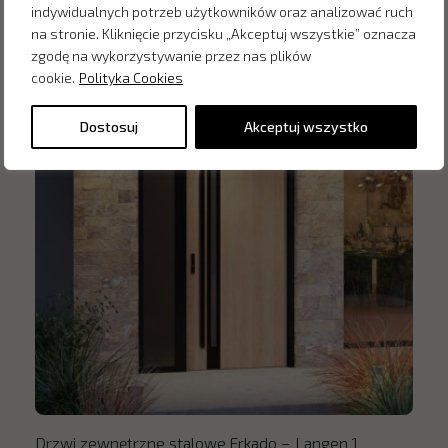
indywidualnych potrzeb użytkowników oraz analizować ruch
na stronie. Kliknięcie przycisku „Akceptuj wszystkie” oznacza
zgodę na wykorzystywanie przez nas plików
cookie.
Polityka Cookies
Dostosuj
Akceptuj wszystko
Drzwi zewnętrzne stalowe Erkado – Langen 1