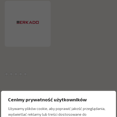
Cenimy prywatność użytkowników
Inne produkty z kategorii
Używamy plików cookie, aby poprawić jakość przeglądania,
wyświetlać reklamy lub treści dostosowane do