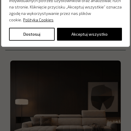
indywidualnych potrzeb użytkowników oraz analizować ruch
na stronie. Kliknięcie przycisku „Akceptuj wszystkie” oznacza
zgodę na wykorzystywanie przez nas plików
cookie.
Polityka Cookies
Dostosuj
Akceptuj wszystko
Inne produkty z kategorii