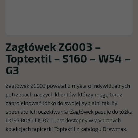
Zagłówek ZG003 –
Toptextil – S160 – W54 –
G3
Zagłówek ZG003 powstał z myślą o indywidualnych
potrzebach naszych klientów, którzy mogą teraz
zaprojektować łóżko do swojej sypialni tak, by
spełniało ich oczekiwania. Zagłówek pasuje do łóżka
LK187 BOX i LK187 i jest dostępny w wybranych
kolekcjach tapicerki Toptextil z katalogu Drewmax.