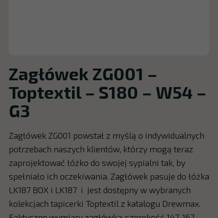
Zagłówek ZG001 –
Toptextil – S180 – W54 –
G3
Zagłówek ZG001 powstał z myślą o indywidualnych
potrzebach naszych klientów, którzy mogą teraz
zaprojektować łóżko do swojej sypialni tak, by
spełniało ich oczekiwania. Zagłówek pasuje do łóżka
LK187 BOX i LK187 i jest dostępny w wybranych
kolekcjach tapicerki Toptextil z katalogu Drewmax.
Faktyczne wymiary zagłówka: szerokość 147, 167,