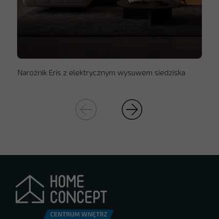
Narożnik Eris z elektrycznym wysuwem siedziska