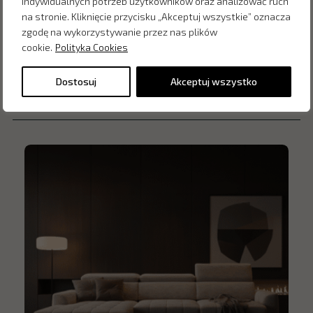
indywidualnych potrzeb użytkowników oraz analizować ruch
na stronie. Kliknięcie przycisku „Akceptuj wszystkie” oznacza
zgodę na wykorzystywanie przez nas plików
cookie.
Polityka Cookies
Dostosuj
Akceptuj wszystko
Inne produkty z kategorii