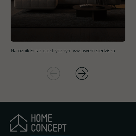
Narożnik Eris z elektrycznym wysuwem siedziska