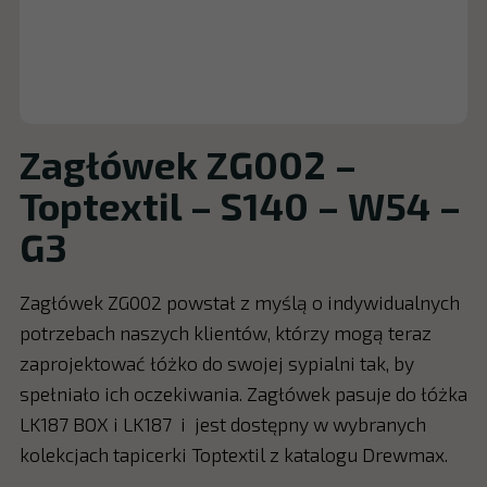
Zagłówek ZG002 –
Toptextil – S140 – W54 –
G3
Zagłówek ZG002 powstał z myślą o indywidualnych
potrzebach naszych klientów, którzy mogą teraz
zaprojektować łóżko do swojej sypialni tak, by
spełniało ich oczekiwania. Zagłówek pasuje do łóżka
LK187 BOX i LK187 i jest dostępny w wybranych
kolekcjach tapicerki Toptextil z katalogu Drewmax.