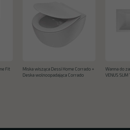
e Fit
Miska wisząca Dessi Home Corrado +
Wanna do z
Deska wolnoopadająca Corrado
VENUS SLIM 