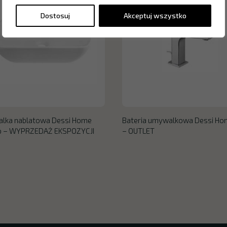
Dostosuj
Akceptuj wszystko
lka nablatowa Dessi Home
Bateria umywalkowa Dessi Hom
o – WYPRZEDAŻ EKSPOZYCJI
– OUTLET