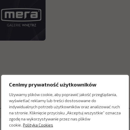
Cenimy prywatność użytkowników
Używamy plików cookie, aby poprawić jakość przeglądania,
wyświetlać reklamy lub treści dostosowane do
indywidualnych potrzeb użytkowników oraz analizować ruch
na stronie. Kliknięcie przycisku „Akceptuj wszystkie” oznacza
zgodę na wykorzystywanie przez nas plików
cookie.
Polityka Cookies