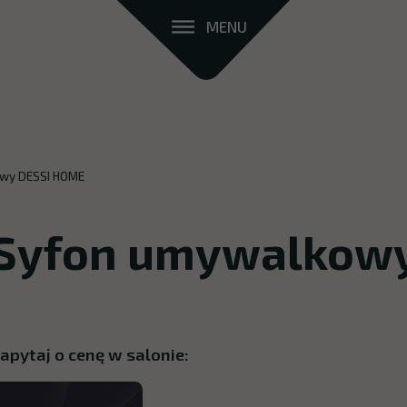
MENU
wy DESSI HOME
Syfon umywalkow
apytaj o cenę w salonie: