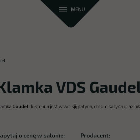
MENU
del
Klamka VDS Gaude
lamka
Gaudel
dostępna jest w wersji; patyna, chrom satyna oraz nik
apytaj o cenę w salonie:
Producent: