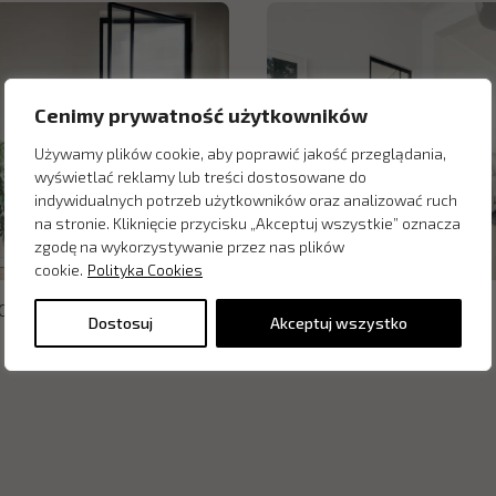
Cenimy prywatność użytkowników
Używamy plików cookie, aby poprawić jakość przeglądania,
wyświetlać reklamy lub treści dostosowane do
indywidualnych potrzeb użytkowników oraz analizować ruch
na stronie. Kliknięcie przycisku „Akceptuj wszystkie” oznacza
zgodę na wykorzystywanie przez nas plików
cookie.
Polityka Cookies
OTIF Vida Pano
Drzwi OTIF Vida
Dostosuj
Akceptuj wszystko