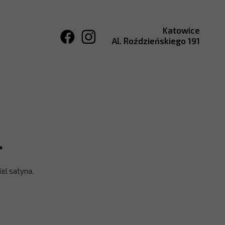
Katowice
Al. Roździeńskiego 191
l
iel satyna.