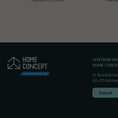
CENTRUM W
HOME CONCE
Al. Roździeńsk
40-315 Katowic
Dojazd
/katowice/