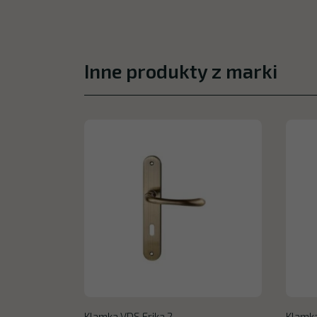
Inne produkty z marki
Klamka VDS Erika 2
Klamka