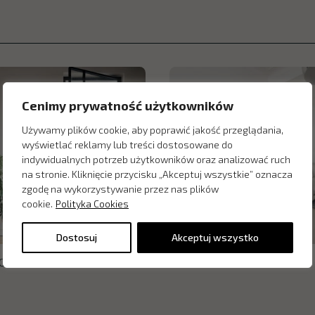
Cenimy prywatność użytkowników
Używamy plików cookie, aby poprawić jakość przeglądania,
wyświetlać reklamy lub treści dostosowane do
indywidualnych potrzeb użytkowników oraz analizować ruch
na stronie. Kliknięcie przycisku „Akceptuj wszystkie” oznacza
zgodę na wykorzystywanie przez nas plików
cookie.
Polityka Cookies
Dostosuj
Akceptuj wszystko
OTIF Vida Pano
Drzwi OTIF Vida