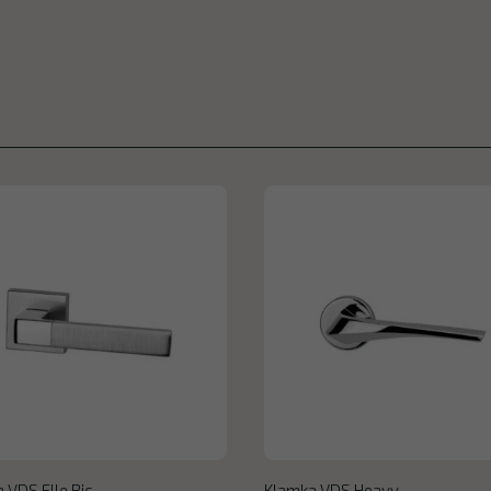
 VDS Elle Bic
Klamka VDS Heavy