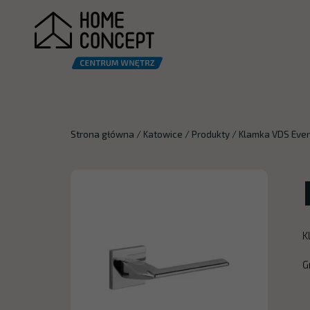
Strona główna
/
Katowice
/
Produkty
/
Klamka VDS Ever 
K
G