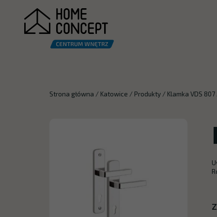
Strona główna
/
Katowice
/
Produkty
/
Klamka VDS 807 
U
R
Z