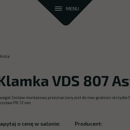
MENU
Astra
Klamka VDS 807 As
waga! Zestaw montażowy przeznaczony jest do max grubości skrzydła 
ozstaw PN 72 mm
apytaj o cenę w salonie:
Producent: