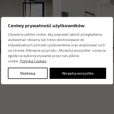
Cenimy prywatność użytkowników
Używamy plików cookie, aby poprawić jakość przeglądania,
wyświetlać reklamy lub treści dostosowane do
indywidualnych potrzeb użytkowników oraz analizować ruch
na stronie. Kliknięcie przycisku „Akceptuj wszystkie” oznacza
zgodę na wykorzystywanie przez nas plików
cookie.
Polityka Cookies
OTIF Vida Pano
Drzwi OTIF Vida
Dostosuj
Akceptuj wszystko