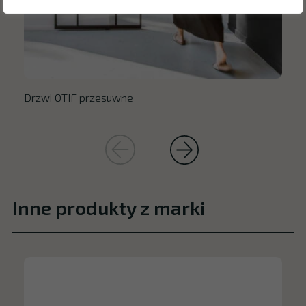
Drzwi OTIF przesuwne
Inne produkty z marki