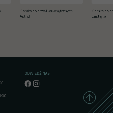
h
Klamka do drzwi wewnętrznych
Klamka do d
Astrid
Castiglia
ODWIEDŹ NAS
:00
6:00