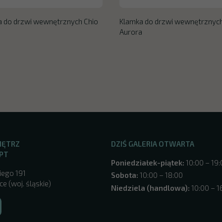
 do drzwi wewnętrznych Chio
Klamka do drzwi wewnętrznyc
Aurora
NĘTRZ
DZIŚ GALERIA OTWARTA
PT
Poniedziałek-piątek:
10:00 – 19
iego 191
Sobota:
10:00 – 18:00
e (woj. śląskie)
Niedziela (handlowa):
10:00 – 1