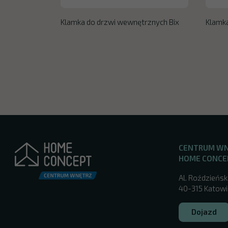
Klamka do drzwi wewnętrznych Bix
Klamka
CENTRUM W
HOME CONCE
Al. Roździeńsk
40-315 Katowic
Dojazd