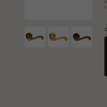
Z
C
Z