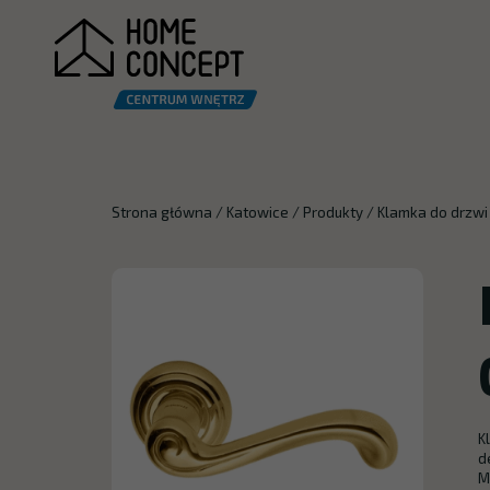
Strona główna
/
Katowice
/
Produkty
/
Klamka do drzwi
K
d
M