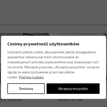
Cenimy prywatność użytkowników
Używamy plików cookie, aby poprawić jakość przeglądania,
wyświetlać reklamy lub treści dostosowane do
indywidualnych potrzeb użytkowników oraz analizować ruch
na stronie. Kliknięcie przycisku „Akceptuj wszystkie” oznacza
zgodę na wykorzystywanie przez nas plików
cookie.
Polityka Cookies
Dostosuj
Akceptuj wszystko
OTIF Vida Pano
Drzwi OTIF Vida