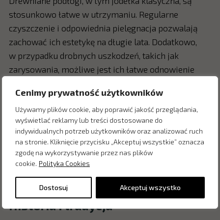
Drewniane podłogi, w tym jodełka klasyczna, są
stosunkowo łatwe w utrzymaniu. Regularne
czyszczenie i odpowiednia pielęgnacja pozwalają
zachować ich estetykę na długie lata. Dodatkowo,
w przypadku drobnych uszkodzeń, takich jak
zarysowania, możliwe jest ich łatwe odnowienie
poprzez cyklinowanie.
Cenimy prywatność użytkowników
Wartość inwestycyjna
Używamy plików cookie, aby poprawić jakość przeglądania,
wyświetlać reklamy lub treści dostosowane do
Inwestycja w podłogę z drewna dębowego w jodełkę
indywidualnych potrzeb użytkowników oraz analizować ruch
klasyczną podnosi wartość nieruchomości. Tego
na stronie. Kliknięcie przycisku „Akceptuj wszystkie” oznacza
zgodę na wykorzystywanie przez nas plików
rodzaju podłogi są cenione na rynku nieruchomości,
cookie.
Polityka Cookies
co może przynieść korzyści w przypadku sprzedaży
lub wynajmu mieszkania.
Dostosuj
Akceptuj wszystko
Historia i tradycja