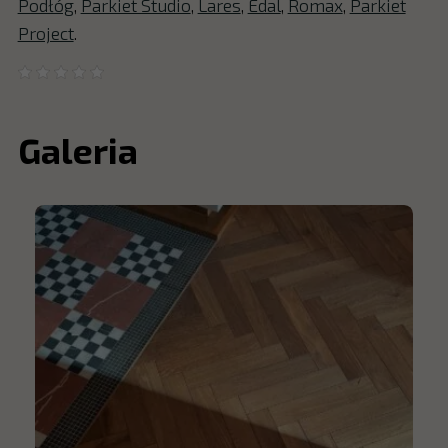
Podłóg
,
Parkiet Studio
,
Lares
,
Edal
,
Romax
,
Parkiet
Project
.
Galeria