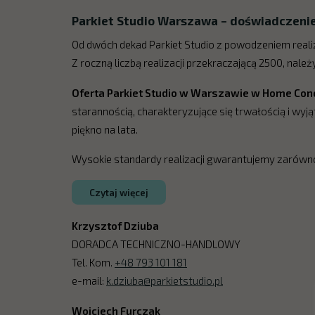
Parkiet Studio Warszawa – doświadczenie,
Od dwóch dekad Parkiet Studio z powodzeniem reali
Z roczną liczbą realizacji przekraczającą 2500, nale
Oferta Parkiet Studio w Warszawie w Home Conc
starannością, charakteryzujące się trwałością i wyj
piękno na lata.
Wysokie standardy realizacji gwarantujemy zarówno
Czytaj więcej
Parkiet Studio Warszawa – doświadczenie,
Krzysztof Dziuba
Od dwóch dekad Parkiet Studio z powodzeniem reali
DORADCA TECHNICZNO-HANDLOWY
Tel. Kom.
+48 793 101 181
Oferta Parkiet Studio w Warszawie w Home Conc
e-mail:
k.dziuba@parkietstudio.pl
Wysokie standardy realizacji gwarantujemy zarówno 
Wojciech Furczak