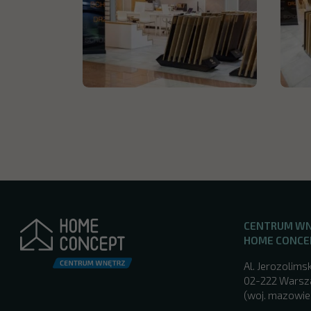
CENTRUM W
HOME CONCE
Al. Jerozolimsk
02-222 Wars
(woj. mazowie