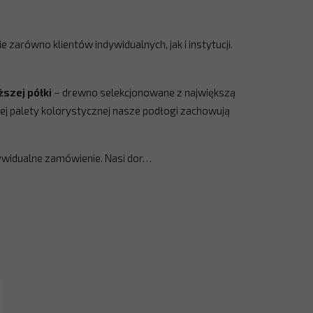
e zarówno klientów indywidualnych, jak i instytucji.
szej półki
– drewno selekcjonowane z największą
tej palety kolorystycznej nasze podłogi zachowują
ywidualne zamówienie. Nasi dor…
e zarówno klientów indywidualnych, jak i instytucji. Z roczną liczbą 
szej półki
– drewno selekcjonowane z największą starannością, char
idualne zamówienie. Nasi doradcy i montażyści tworzą zgrany zespó