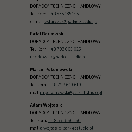
DORADCA TECHNICZNO-HANDLOWY
Nieustannie udoskonalamy ofertę Parkiet Stud
Tel. Kom.
+48 535 135 145
Parkiet Studio działa również w zgodzie z ide
e-mail:
w.furczak@parkietstudio.pl
Rafał Borkowski
DORADCA TECHNICZNO-HANDLOWY
Tel. Kom.
+48 793 003 025
r.borkowski@parkietstudio.pl
Marcin Pokoniewski
DORADCA TECHNICZNO-HANDLOWY
Tel. kom.
+ 48 798 619 619
mail.
m.pokoniewski@parkietstudio.pl
Adam Wojtasik
DORADCA TECHNICZNO-HANDLOWY
Tel. kom.
+ 48 531 666 166
mail.
a.wojtasik@parkietstudio.pl