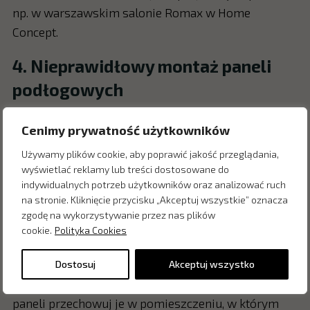
np. w warszawskim salonie Romax w Home
Concept.
4. Nieprawidłowy montaż paneli
podłogowych
Nawet najlepsze panele podłogowe mogą stracić
Cenimy prywatność użytkowników
swoje właściwości, jeśli zostaną nieprawidłowo
zamontowane. Błędy takie jak niewłaściwe
Używamy plików cookie, aby poprawić jakość przeglądania,
wyświetlać reklamy lub treści dostosowane do
przygotowanie podłoża, brak dylatacji,
indywidualnych potrzeb użytkowników oraz analizować ruch
czy nieodpowiednie łączenie paneli mogą prowadzić
na stronie. Kliknięcie przycisku „Akceptuj wszystkie” oznacza
do problemów, takich jak wybrzuszenia
zgodę na wykorzystywanie przez nas plików
cookie.
Polityka Cookies
czy pęknięcia.
Jak uniknąć błędu?
Upewnij się, że podłoże jest
Dostosuj
Akceptuj wszystko
czyste, suche, równe i stabilne. Przed montażem
paneli przechowuj je w pomieszczeniu, w którym