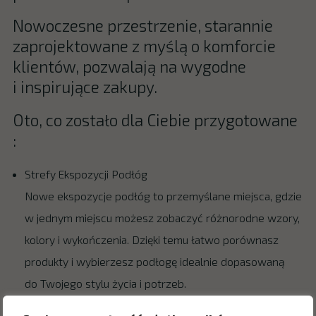
Nowoczesne przestrzenie, starannie
zaprojektowane z myślą o komforcie
klientów, pozwalają na wygodne
i inspirujące zakupy.
Oto, co zostało dla Ciebie przygotowane
:
Strefy Ekspozycji Podłóg
Nowe ekspozycje podłóg to przemyślane miejsca, gdzie
w jednym miejscu możesz zobaczyć różnorodne wzory,
kolory i wykończenia. Dzięki temu łatwo porównasz
produkty i wybierzesz podłogę idealnie dopasowaną
do Twojego stylu życia i potrzeb.
Strefa Relaksu