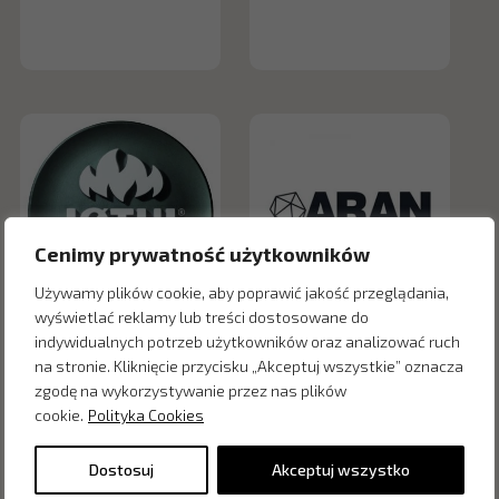
Cenimy prywatność użytkowników
Używamy plików cookie, aby poprawić jakość przeglądania,
wyświetlać reklamy lub treści dostosowane do
indywidualnych potrzeb użytkowników oraz analizować ruch
na stronie. Kliknięcie przycisku „Akceptuj wszystkie” oznacza
zgodę na wykorzystywanie przez nas plików
cookie.
Polityka Cookies
Dostosuj
Akceptuj wszystko