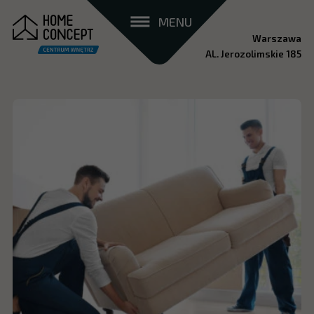
MENU
Warszawa
AL. Jerozolimskie 185