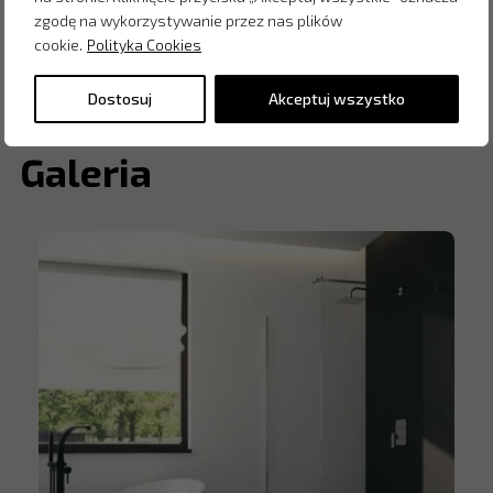
zgodę na wykorzystywanie przez nas plików
oraz profesjonalizmowi
salon Saloni Warszawa
cookie.
Polityka Cookies
stał się wizytówką branży wyposażenia wnętrz
.
Dostosuj
Akceptuj wszystko
Galeria