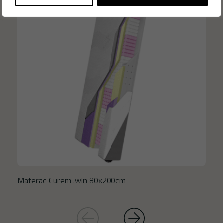
Materac Curem .win 80x200cm