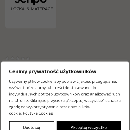
Cenimy prywatność użytkowników
Używamy plików cookie, aby poprawić jakość przeglądania,
wyświetlać reklamy lub treści dostosowane do
Inne produkty z kategorii
indywidualnych potrzeb użytkowników oraz analizować ruch
na stronie. Kliknięcie przycisku „Akceptuj wszystkie” oznacza
zgodę na wykorzystywanie przez nas plików
cookie.
Polityka Cookies
Dostosuj
Akceptuj wszystko