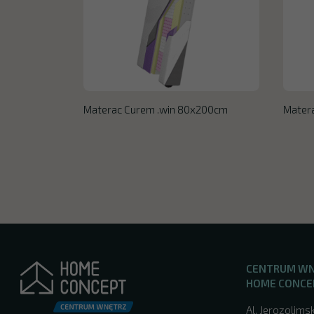
Materac Curem .win 80x200cm
Mater
CENTRUM W
HOME CONCE
Al. Jerozolimsk