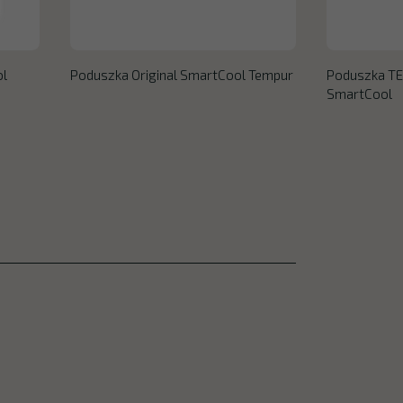
ol
Poduszka Original SmartCool Tempur
Poduszka T
SmartCool