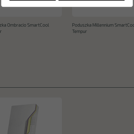
zka Ombracio SmartCool
Poduszka Millennium SmartCo
r
Tempur