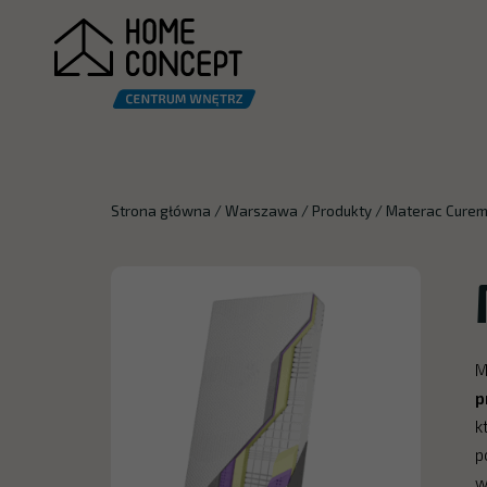
Strona główna
/
Warszawa
/
Produkty
/
Materac Curem
M
p
k
p
w