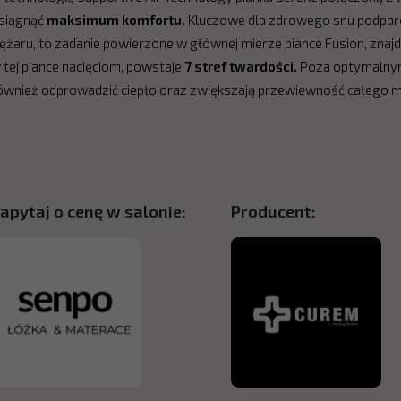
siągnąć
maksimum komfortu.
Kluczowe dla zdrowego snu podparc
iężaru, to zadanie powierzone w głównej mierze piance Fusion, znaj
 tej piance nacięciom, powstaje
7 stref twardości.
Poza optymalnym
ównież odprowadzić ciepło oraz zwiększają przewiewność całego m
apytaj o cenę w salonie:
Producent: