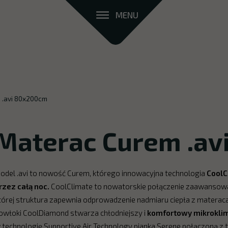
MENU
 .avi 80x200cm
Materac Curem .av
odel .avi to nowość Curem, którego innowacyjna technologia
CoolC
rzez całą noc.
CoolClimate to nowatorskie połączenie zaawansowane
tórej struktura zapewnia odprowadzenie nadmiaru ciepła z matera
owłoki CoolDiamond stwarza chłodniejszy i
komfortowy mikroklim
 technologię Supportive Air Technology pianka Serene połączoną z 