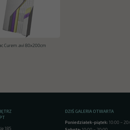
ac Curem .avi 80x200cm
NĘTRZ
DZIŚ GALERIA OTWARTA
PT
Poniedziałek-piątek:
10:00 – 20
ie 185
Sobota:
10:00 – 20:00