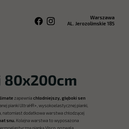
Warszawa
AL. Jerozolimskie 185
i 80x200cm
limate
zapewnia
chłodniejszy, głęboki sen
j pianki UltraHR+, wysokoelastycznej pianki,
ca, natomiast dodatkowa warstwa chłodzącej
at snu.
Kolejna warstwa to wyposażona
termoelastyczną pianką Visco, pozwala