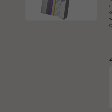
o
c
w
r
Z