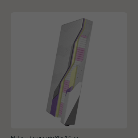
Materac Curem .win 80x200cm