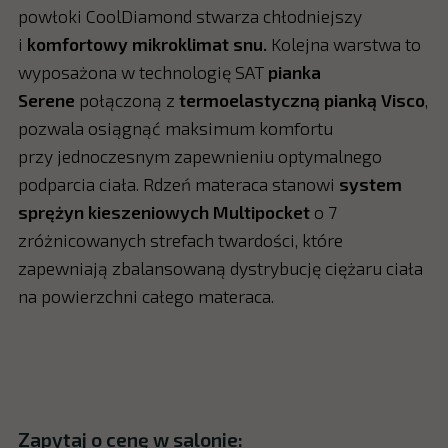
powłoki CoolDiamond stwarza chłodniejszy
i
komfortowy mikroklimat snu.
Kolejna warstwa to
wyposażona w technologię SAT
pianka
Serene
połączoną z
termoelastyczną pianką Visco
,
pozwala osiągnąć maksimum komfortu
przy jednoczesnym zapewnieniu optymalnego
podparcia ciała. Rdzeń materaca stanowi
system
sprężyn kieszeniowych Multipocket
o 7
zróżnicowanych strefach twardości, które
zapewniają zbalansowaną dystrybucję ciężaru ciała
na powierzchni całego materaca.
Zapytaj o cenę w salonie: