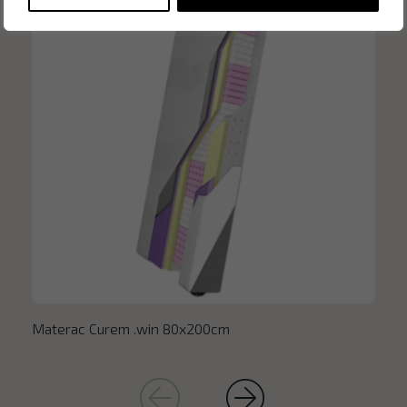
Materac Curem .win 80x200cm