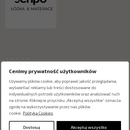
Cenimy prywatność użytkowników
Używamy plików cookie, aby poprawić jakość przeglądania,
wyświetlać reklamy lub treści dostosowane do
Inne produkty z kategorii
indywidualnych potrzeb użytkowników oraz analizować ruch
na stronie. Kliknięcie przycisku „Akceptuj wszystkie” oznacza
zgodę na wykorzystywanie przez nas plików
cookie.
Polityka Cookies
Dostosuj
Akceptuj wszystko