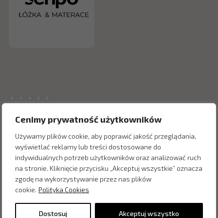
Cenimy prywatność użytkowników
Używamy plików cookie, aby poprawić jakość przeglądania,
wyświetlać reklamy lub treści dostosowane do
Inne produkty z kategorii
indywidualnych potrzeb użytkowników oraz analizować ruch
na stronie. Kliknięcie przycisku „Akceptuj wszystkie” oznacza
zgodę na wykorzystywanie przez nas plików
cookie.
Polityka Cookies
Dostosuj
Akceptuj wszystko