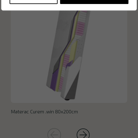
Materac Curem .win 80x200cm