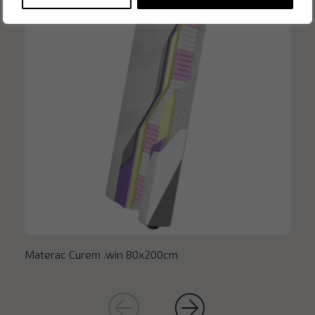
Materac Curem .win 80x200cm