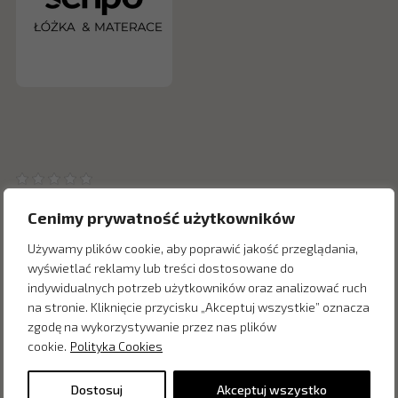
Cenimy prywatność użytkowników
Używamy plików cookie, aby poprawić jakość przeglądania,
wyświetlać reklamy lub treści dostosowane do
Inne produkty z kategorii
indywidualnych potrzeb użytkowników oraz analizować ruch
na stronie. Kliknięcie przycisku „Akceptuj wszystkie” oznacza
zgodę na wykorzystywanie przez nas plików
cookie.
Polityka Cookies
Dostosuj
Akceptuj wszystko