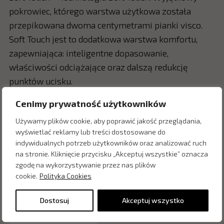
pokrowiec, którego warstwa użytkowa została
przepikowana dwoma centymetrami pianki visco.
Soft Touch jest to dodatkowa warstwa komfortu,
zapewniająca: inteligentne dopasowanie,
właściwości odciążające oraz dalszą redukcję
punktów ucisku.
Cenimy prywatność użytkowników
Używamy plików cookie, aby poprawić jakość przeglądania,
Zapytaj o cenę w salonie:
wyświetlać reklamy lub treści dostosowane do
indywidualnych potrzeb użytkowników oraz analizować ruch
na stronie. Kliknięcie przycisku „Akceptuj wszystkie” oznacza
zgodę na wykorzystywanie przez nas plików
cookie.
Polityka Cookies
Dostosuj
Akceptuj wszystko