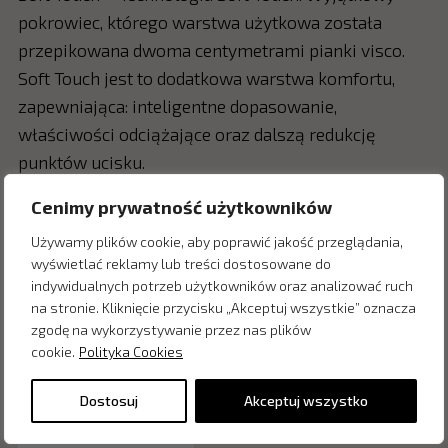
pokrowiec, którego warstwa użytkowa została
przepikowana dwoma centymetrami pianki visco.
Soft Touch jest to dodatkowa warstwa komfortu,
zapewniająca: inteligentne dopasowanie,
właściwości odciążające oraz dalszą redukcję
punktów ucisku.
Cenimy prywatność użytkowników
Używamy plików cookie, aby poprawić jakość przeglądania,
Zapytaj o cenę w salonie:
wyświetlać reklamy lub treści dostosowane do
indywidualnych potrzeb użytkowników oraz analizować ruch
na stronie. Kliknięcie przycisku „Akceptuj wszystkie” oznacza
zgodę na wykorzystywanie przez nas plików
cookie.
Polityka Cookies
Dostosuj
Akceptuj wszystko