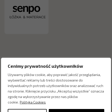
Cenimy prywatność użytkowników
Używamy plików cookie, aby poprawić jakość przeglądania,
wyświetlać reklamy lub treści dostosowane do
indywidualnych potrzeb użytkowników oraz analizować ruch
Inne produkty z kategorii
na stronie. Kliknięcie przycisku „Akceptuj wszystkie” oznacza
zgodę na wykorzystywanie przez nas plików
cookie.
Polityka Cookies