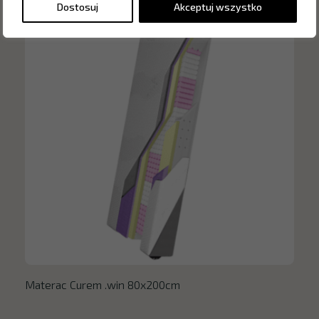
Dostosuj
Akceptuj wszystko
Materac Curem .win 80x200cm