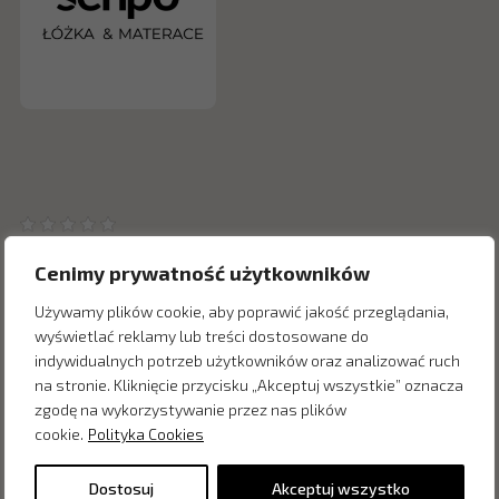
Cenimy prywatność użytkowników
Używamy plików cookie, aby poprawić jakość przeglądania,
wyświetlać reklamy lub treści dostosowane do
Inne produkty z kategorii
indywidualnych potrzeb użytkowników oraz analizować ruch
na stronie. Kliknięcie przycisku „Akceptuj wszystkie” oznacza
zgodę na wykorzystywanie przez nas plików
cookie.
Polityka Cookies
Dostosuj
Akceptuj wszystko