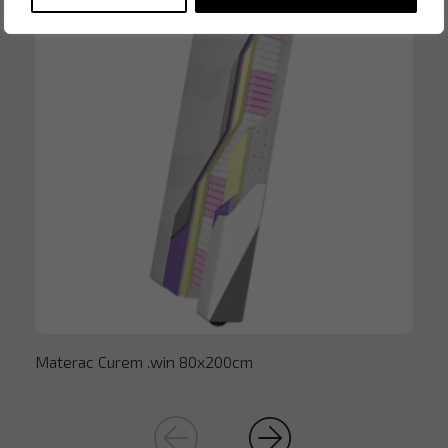
Materac Curem .win 80x200cm