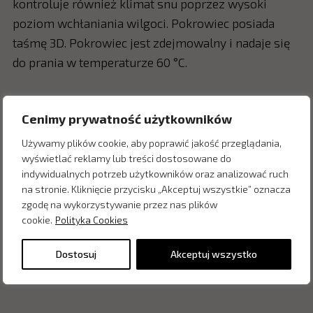
kontroluje również klimat snu poprzez wysoki
poziom wchłaniania wilgoci. Pokrowiec posiada
taśmę 3D. Pokrowiec jest zdejmowalny i nadaje się
do prania w temperaturze 60 °C.
Cenimy prywatność użytkowników
Zapytaj o cenę w salonie:
Używamy plików cookie, aby poprawić jakość przeglądania,
wyświetlać reklamy lub treści dostosowane do
indywidualnych potrzeb użytkowników oraz analizować ruch
na stronie. Kliknięcie przycisku „Akceptuj wszystkie” oznacza
zgodę na wykorzystywanie przez nas plików
cookie.
Polityka Cookies
Dostosuj
Akceptuj wszystko