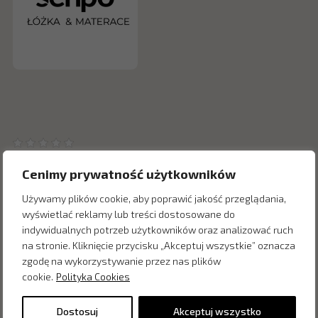
Cenimy prywatność użytkowników
Używamy plików cookie, aby poprawić jakość przeglądania,
wyświetlać reklamy lub treści dostosowane do
Inne produkty z kategorii
indywidualnych potrzeb użytkowników oraz analizować ruch
na stronie. Kliknięcie przycisku „Akceptuj wszystkie” oznacza
zgodę na wykorzystywanie przez nas plików
cookie.
Polityka Cookies
Dostosuj
Akceptuj wszystko