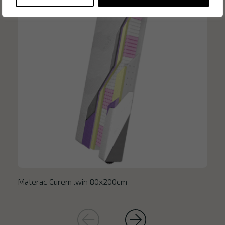
Materac Curem .win 80x200cm