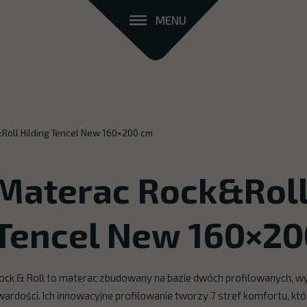
MENU
Roll Hilding Tencel New 160×200 cm
Materac Rock&Roll
Tencel New 160×2
ock & Roll to materac zbudowany na bazie dwóch profilowanych, w
wardości. Ich innowacyjne profilowanie tworzy 7 stref komfortu, kt