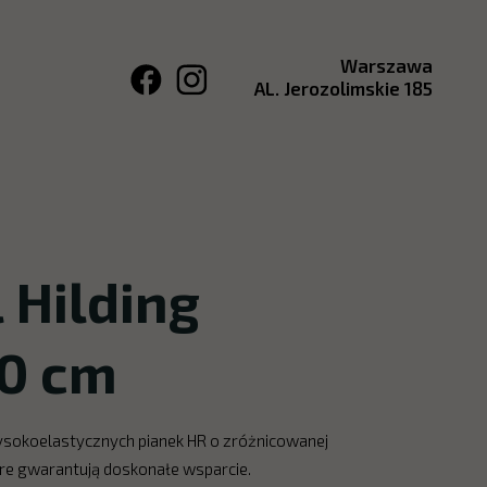
Warszawa
AL. Jerozolimskie 185
 Hilding
00 cm
ysokoelastycznych pianek HR o zróżnicowanej
óre gwarantują doskonałe wsparcie.