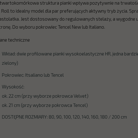
twartokomórkowa struktura pianki wpływa pozytywnie na trwałość 
 Roll to idealny model dla par preferujących aktywny tryb życia. Sp
astolatka. Jest dostosowany do regulowanych stelaży, a wygodne
tronę. Do wyboru pokrowiec Tencel New lub Italiano.
ane techniczne
Wkład: dwie profilowane pianki wysokoelastyczne HR, jedna bardziej
zielony)
Pokrowiec: Itsaliano lub Tencel
Wysokość:
ok. 22 cm (przy wyborze pokrowca Velvet)
ok. 21 cm (przy wyborze pokrowca Tencel)
DOSTĘPNE ROZMIARY: 80, 90, 100, 120, 140, 160, 180 / 200 cm