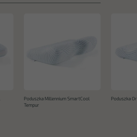
l
Poduszka Millennium SmartCool
Poduszka Or
Tempur