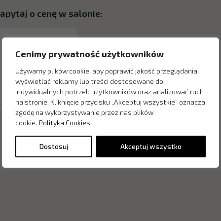
apytaj o cenę w salonie:
Cenimy prywatność użytkowników
Używamy plików cookie, aby poprawić jakość przeglądania,
wyświetlać reklamy lub treści dostosowane do
indywidualnych potrzeb użytkowników oraz analizować ruch
na stronie. Kliknięcie przycisku „Akceptuj wszystkie” oznacza
zgodę na wykorzystywanie przez nas plików
cookie.
Polityka Cookies
Dostosuj
Akceptuj wszystko