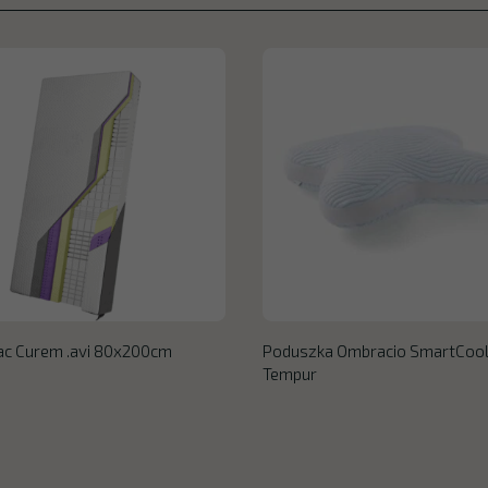
ac Curem .avi 80x200cm
Poduszka Ombracio SmartCoo
Tempur