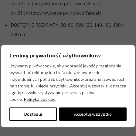
ok. 22 cm (przy wyborze pokrowca Velvet)
ok. 21 cm (przy wyborze pokrowca Tencel)
DOSTĘPNE ROZMIARY: 80, 90, 100, 120, 140, 160, 180 /
200 cm
Cenimy prywatność użytkowników
Zapytaj o cenę w salonie:
Używamy plików cookie, aby poprawić jakość przeglądania,
wyświetlać reklamy lub treści dostosowane do
indywidualnych potrzeb użytkowników oraz analizować ruch
na stronie. Kliknięcie przycisku „Akceptuj wszystkie” oznacza
zgodę na wykorzystywanie przez nas plików
cookie.
Polityka Cookies
Dostosuj
Akceptuj wszystko