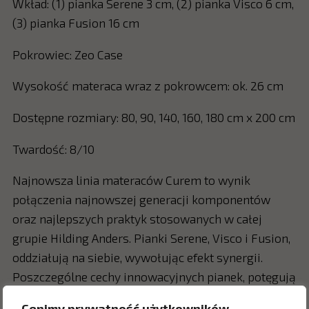
Wkład: (1) pianka Serene 3 cm, (2) pianka Visco 6 cm,
(3) pianka Fusion 16 cm
Pokrowiec: Zeo Case
Wysokość materaca wraz z pokrowcem: ok. 26 cm
Dostępne rozmiary: 80, 90, 140, 160, 180 cm x 200 cm
Twardość: 8/10
Najnowsza linia materaców Curem to wynik
połączenia najnowszej generacji komponentów
oraz najlepszych praktyk stosowanych w całej
grupie Hilding Anders. Pianki Serene, Visco i Fusion,
oddziałują na siebie, wywołując efekt synergii.
Poszczególne cechy innowacyjnych pianek, potęgują
się wzajemnie, tworząc 4 flagowe modele: .exe, .log,
Cenimy prywatność użytkowników