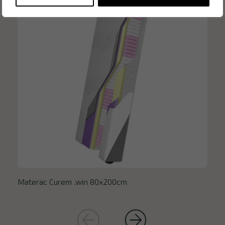
Materac Curem .win 80x200cm