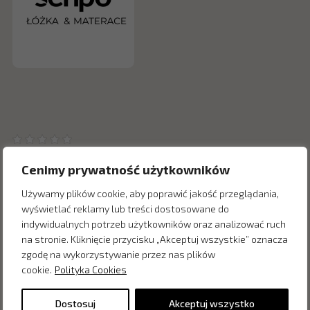
Cenimy prywatność użytkowników
Używamy plików cookie, aby poprawić jakość przeglądania,
wyświetlać reklamy lub treści dostosowane do
Inne produkty z kategorii
indywidualnych potrzeb użytkowników oraz analizować ruch
na stronie. Kliknięcie przycisku „Akceptuj wszystkie” oznacza
zgodę na wykorzystywanie przez nas plików
cookie.
Polityka Cookies
Dostosuj
Akceptuj wszystko