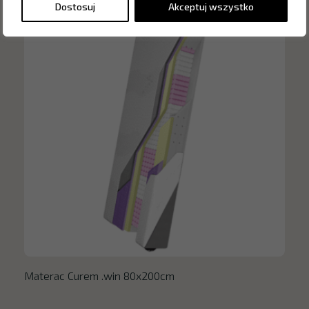
Dostosuj
Akceptuj wszystko
Materac Curem .win 80x200cm