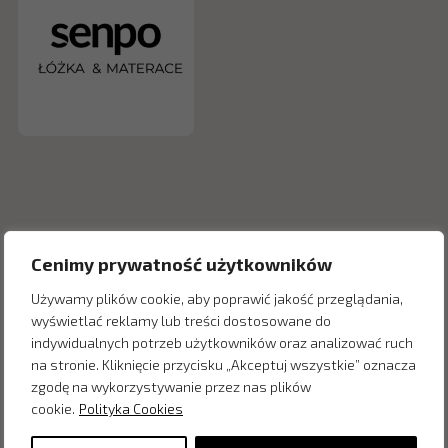
Cenimy prywatność użytkowników
Używamy plików cookie, aby poprawić jakość przeglądania,
wyświetlać reklamy lub treści dostosowane do
indywidualnych potrzeb użytkowników oraz analizować ruch
Inne produkty z kategorii
na stronie. Kliknięcie przycisku „Akceptuj wszystkie” oznacza
zgodę na wykorzystywanie przez nas plików
cookie.
Polityka Cookies