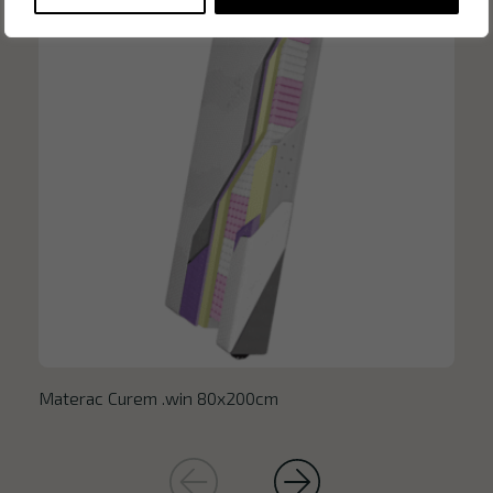
Materac Curem .win 80x200cm