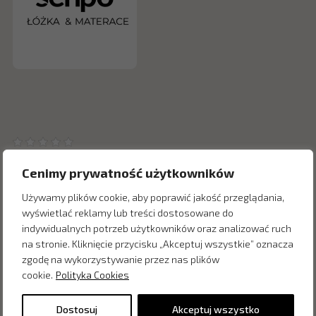
Cenimy prywatność użytkowników
Używamy plików cookie, aby poprawić jakość przeglądania,
wyświetlać reklamy lub treści dostosowane do
Inne produkty z kategorii
indywidualnych potrzeb użytkowników oraz analizować ruch
na stronie. Kliknięcie przycisku „Akceptuj wszystkie” oznacza
zgodę na wykorzystywanie przez nas plików
cookie.
Polityka Cookies
Dostosuj
Akceptuj wszystko