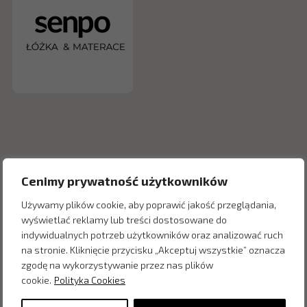
Cenimy prywatność użytkowników
Używamy plików cookie, aby poprawić jakość przeglądania,
wyświetlać reklamy lub treści dostosowane do
indywidualnych potrzeb użytkowników oraz analizować ruch
Inne produkty z kategorii
na stronie. Kliknięcie przycisku „Akceptuj wszystkie” oznacza
zgodę na wykorzystywanie przez nas plików
cookie.
Polityka Cookies