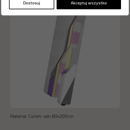
Dostosuj
Akceptuj wszystko
Materac Curem .win 80x200cm